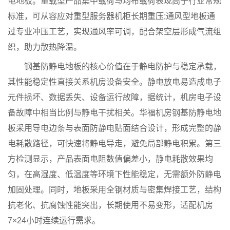
电地板。重载型产品集中载荷与均布载荷表现高于行业常规
标准，可从容应对重型服务器机柜长期重压;通风型地板通
过专业冲压工艺，实现通风率可调，配合架空层形成气流组
织，助力散热降温。
钢基防静电地板的核心价值在于静电防护与稳定承载，
其性能稳定性直接关系机房设备安全。静电放电易造成电子
元件损坏、数据丢失、设备运行故障，据统计，机房电子设
备故障中相当比例与静电干扰相关。华福机房钢基防静电地
板采用导电边条与表面防静电贴面结合设计，形成完整的静
电耗散路径，可快速将静电导走，避免局部静电积累。第三
方检测显示，产品表面电阻数值偏差小，静电耗散效果均
匀，在高湿度、低温度等环境下性能稳定，无需额外防静电
加固处理。同时，地板采用全钢材质与密集焊接工艺，结构
抗老化、抗腐蚀性能突出，长期使用不易变形，适配机房
7×24小时连续运行需求。